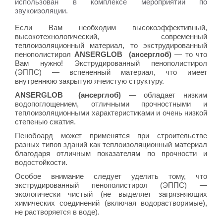
использован в комплексе мероприятий по
звукоизоляции.
Если Вам необходим высокоэффективный,
высокотехнологический, современный
теплоизоляционный материал, то экструдированный
пенополистирол
ANSERGLOB (ансерглоб)
— то что
Вам нужно! Экструдированный пенополистирол
(ЭППС) — вспененный материал, что имеет
внутреннюю закрытую ячеистую структуру.
ANSERGLOB (ансерглоб)
— обладает низким
водопоглощением, отличными прочностными и
теплоизоляционными характеристиками и очень низкой
степенью сжатия.
Пенобоард может применятся при строительстве
разных типов зданий как теплоизоляционный материал
благодаря отличным показателям по прочности и
водостойкости.
Особое внимание следует уделить тому, что
экструдированный
пенополистирол
(ЭППС) —
экологически чистый (не выделяет загрязняющих
химических соединений (включая водорастворимые),
не растворяется в воде).