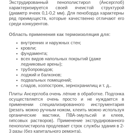
Экструдированный пенополистирол (Ансерглоб)
характеризируется своей ячеистой структурой
(диаметр ячеек 0,1-0,2 мм). Для пеноборда характерны
ряд преимуществ, которые качественно отличают его
среди конкурентов.
Область применения как термоизоляция для:
внутренних и наружных стен;
кровли;
фундамента;
всех видов напольных покрытий (даже
ледниковые арены);
трубопроводов;
лоджий и балконов;
подвальных помещений;
сладов, хозпостроек, зернохранилищ и т. д..
Плиты Ансерглоба очень лёгкие в обработке. Подгонка
осуществляется очень просто и не нуждается в
применении специализированного инструментария
(резать можно ручным ножом, клеить можно используя
органические мастики, ПВА-эмульсий и
клеев
,
гипсовых растворов). Применение экструдированного
пенополистирола продлевает строк службы здания в 2-
3 разы (без капитального ремонта).