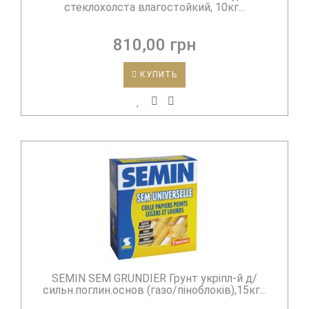
стеклохолста влагостойкий, 10кг...
810,00 грн
КУПИТЬ
SEMIN SEM GRUNDIER Грунт укріпл-й д/
сильн.поглин.основ (газо/піноблоків),15кг...