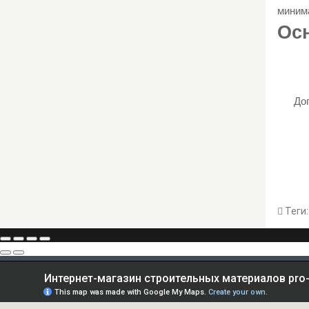
миним
Осн
До
Теги