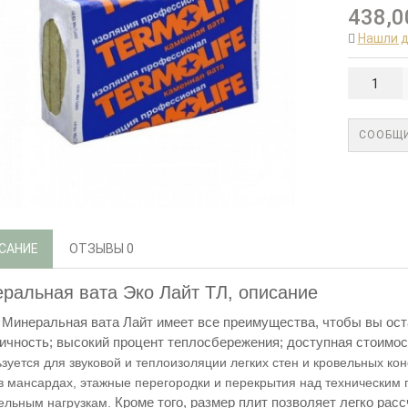
438,0
Нашли 
СООБЩИ
САНИЕ
ОТЗЫВЫ
0
ральная вата Эко Лайт ТЛ, описание
Минеральная вата Лайт имеет все преимущества, чтобы вы оста
ичность; высокий процент теплосбережения; доступная стоимос
зуется для звуковой и теплоизоляции легких стен и кровельных ко
в мансардах, этажные перегородки и перекрытия над техническим
ельным нагрузкам.
Кроме того, размер плит позволяет легко рас