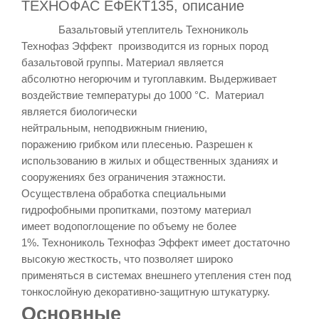
ТЕХНОФАС ЕФЕКТ135, описание
Базальтовый утеплитель Технониколь
Технофаз Эффект
производится из горных пород
базальтовой группы. Материал является
абсолютно
негорючим и тугоплавким
. Выдерживает
воздействие температуры до
1000
°C
. Материал
является
биологически
нейтральным
,
неподвижным гниению
,
поражению
грибком или плесенью
. Разрешен к
использованию в жилых и общественных зданиях и
сооружениях без ограничения этажности.
Осуществлена обработка специальными
гидрофобными пропитками, поэтому материал
имеет
водопоглощение по объему не более
1%.
Технониколь Технофаз Эффект имеет достаточно
в
ысокую жесткость
, что позволяет широко
применяться в
системах внешнего утепления стен
под
тонкослойную декоративно-защитную штукатурку.
Основные