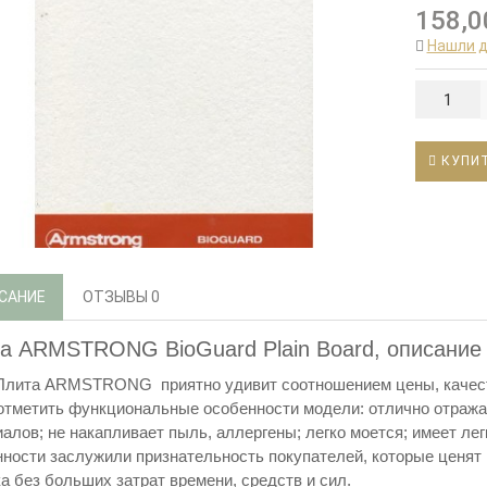
158,0
Нашли 
КУПИ
САНИЕ
ОТЗЫВЫ
0
а
ARMSTRONG BioGuard Plain Board,
описание
Плита ARMSTRONG приятно удивит соотношением цены, качества
отметить функциональные особенности модели: отлично отражае
алов; не накапливает пыль, аллергены; легко моется; имеет легки
ности заслужили признательность покупателей, которые ценят
а без больших затрат времени, средств и сил.