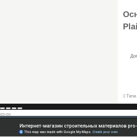
Ос
Pla
До
Теги