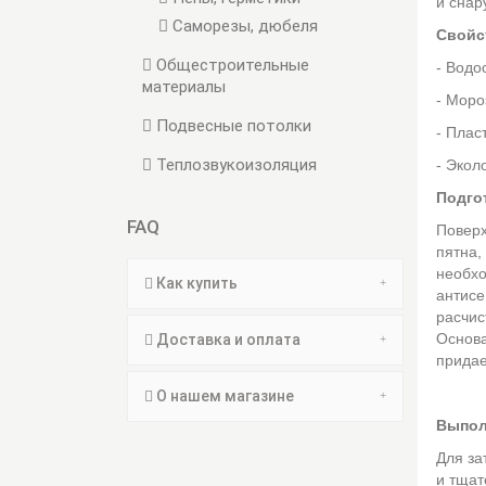
и снар
Саморезы, дюбеля
Свойс
Общестроительные
- Водо
материалы
- Моро
Подвесные потолки
- Плас
Теплозвукоизоляция
- Экол
Подго
FAQ
Поверх
пятна,
необхо
Как купить
антисе
расчис
Основа
Доставка и оплата
придае
О нашем магазине
Выпол
Для за
и тщат