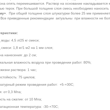
она опять перемешивается. Раствор на основание накладывается м
ю терок. При большой толщине слоя смесь необходимо наносить 
му»
. При общей толщине слоя штукатурки более 25 мм применяет
. Все приведенные рекомендации актуальны при влажности не бол
теристики:
 воды: 4,5 л/25 кг смеси;
 смеси: 1,8 кг/1 м2 на 1 мм слоя;
а нанесения: до 2 см;
альная влажность воздуха при проведении работ: 80%;
жизни раствора: 1 час;
стойкость: 75 циклов;
атурный режим проведения работ: +5-+30С;
я: от 0,3 Мпа;
сть на сжатие: от 10 Мпа;
атационная температура: -30-+70С;