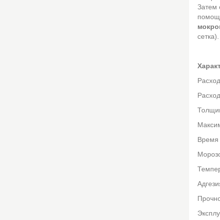
Затем 
помощь
мокро
сетка)
Харак
Расход
Расход
Толщин
Максим
Время 
Морозо
Темпер
Адгези
Прочно
Эксплу