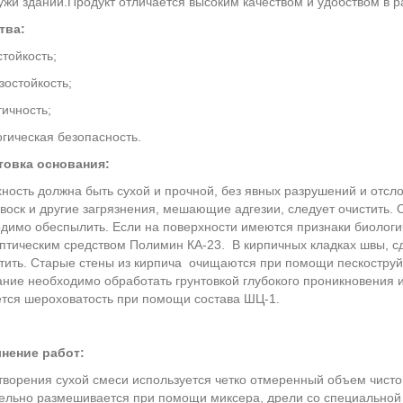
ужи зданий.Продукт отличается высоким качеством и удобством в р
тва:
стойкость;
зостойкость;
тичность;
огическая безопасность.
товка основания:
ность должна быть сухой и прочной, без явных разрушений и отс
 воск и другие загрязнения, мешающие адгезии, следует очистить.
димо обеспылить. Если на поверхности имеются признаки биологич
птическим средством Полимин КА-23. В кирпичных кладках швы, с
тить. Старые стены из кирпича очищаются при помощи пескоструй
ние необходимо обработать грунтовкой глубокого проникновения
тся шероховатость при помощи состава ШЦ-1.
нение работ:
творения сухой смеси используется четко отмеренный объем чист
ельно размешивается при помощи миксера, дрели со специальной 