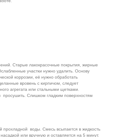
аботе.
лоений. Старые лакокрасочные покрытия, жирные
 Ослабленные участки нужно удалить. Основу
еской коррозии, её нужно обработать
деланные вровень с кирпичом, следует
ного агрегата или стальными щетками.
 и просушить. Слишком гладким поверхностям
ой прохладной воды. Смесь всыпается в жидкость
насадкой или вручную и оставляется на 5 минут.