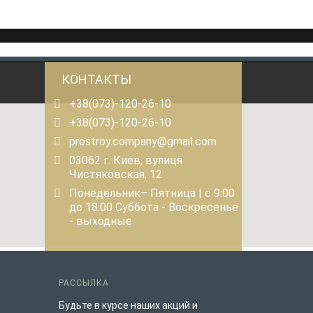
КОНТАКТЫ
+38(073)-120-26-10
+38(073)-120-26-10
prostroy.company@gmail.com
03062 г. Киев, вулиця
Чистяковская, 12
Понедельник– Пятница | с 9:00
до 18:00 Суббота - Воскресенье
- выходные
РАССЫЛКА
Будьте в курсе наших акций и