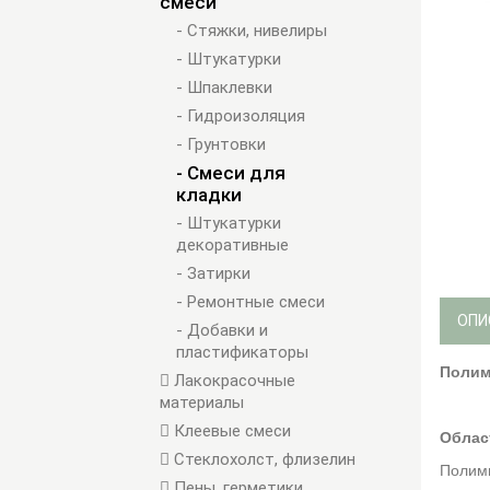
смеси
- Стяжки, нивелиры
- Штукатурки
- Шпаклевки
- Гидроизоляция
- Грунтовки
- Смеси для
кладки
- Штукатурки
декоративные
- Затирки
- Ремонтные смеси
ОПИ
- Добавки и
пластификаторы
Полим
Лакокрасочные
материалы
Клеевые смеси
Облас
Стеклохолст, флизелин
Полими
Пены, герметики