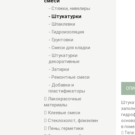
смеси
- Стяжки, нивелиры
- Штукатурки
- Шпаклевки
- Гидроизоляция
- Грунтовки
- Смеси для кладки
- Штукатурки
декоративные
- Затирки
- Ремонтные смеси
- Добавки и
ОПИ
пластификаторы
Лакокрасочные
Штукат
материалы
заполн
Клеевые смеси
гидроф
Стеклохолст, флизелин
основа
в поме
Пены, герметики
Теги