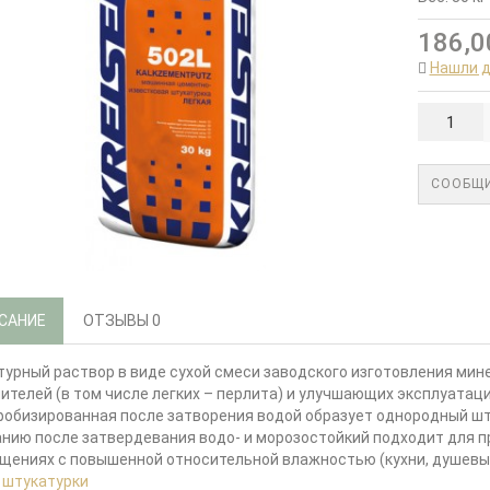
186,0
Нашли 
СООБЩИ
САНИЕ
ОТЗЫВЫ
0
урный раствор в виде сухой смеси заводского изготовления ми
ителей (в том числе легких – перлита) и улучшающих эксплуатац
обизированная после затворения водой образует однородный шт
нию после затвердевания водо- и морозостойкий подходит для пр
щениях с повышенной относительной влажностью (кухни, душевые
:
штукатурки