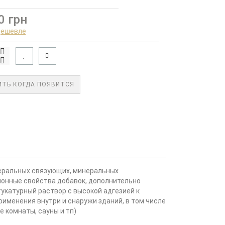
0 грн
дешевле
ТЬ КОГДА ПОЯВИТСЯ
неральных связующих, минеральных
ионные свойства добавок, дополнительно
укатурный раствор с высокой адгезией к
именения внутри и снаружи зданий, в том числе
 комнаты, сауны и тп)