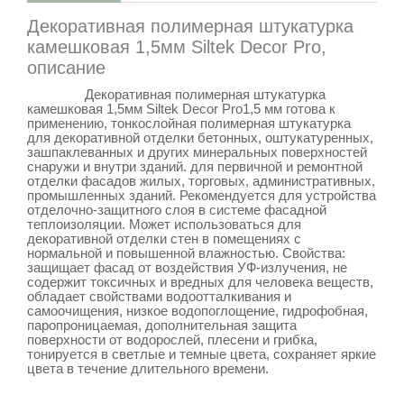
Декоративная полимерная штукатурка
камешковая 1,5мм Siltek Decor Pro,
описание
Декоративная полимерная штукатурка
камешковая 1,5мм Siltek Decor Pro
1,5 мм готова к
применению, тонкослойная полимерная штукатурка
для декоративной отделки бетонных, оштукатуренных,
зашпаклеванных и других минеральных поверхностей
для первичной и ремонтной
снаружи и внутри зданий.
отделки фасадов жилых, торговых, административных,
промышленных зданий. Рекомендуется для устройства
отделочно-защитного слоя в системе фасадной
теплоизоляции. Может использоваться для
декоративной отделки стен в помещениях с
нормальной и повышенной влажностью.
Свойства:
,
не
защищает фасад от воздействия УФ-излучения
содержит токсичных и вредных для человека веществ
,
обладает свойствами водоотталкивания и
самоочищения
,
низкое водопоглощение, гидрофобная,
паропроницаемая
,
дополнительная защита
поверхности от водорослей, плесени и грибка
,
тонируется в светлые и темные цвета, сохраняет яркие
цвета в течение длительного времени
.