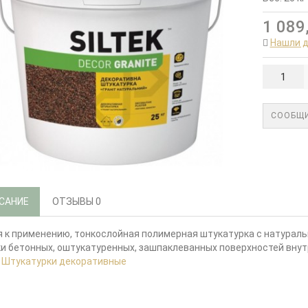
1 089
Нашли 
СООБЩИ
САНИЕ
ОТЗЫВЫ
0
 к применению, тонкослойная полимерная штукатурка с натурал
и бетонных, оштукатуренных, зашпаклеванных поверхностей внут
:
Штукатурки декоративные