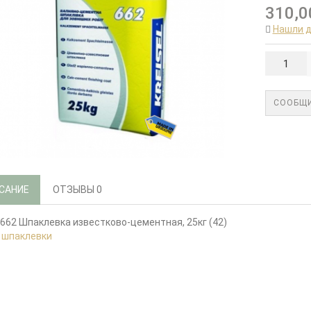
310,0
Нашли 
СООБЩИ
САНИЕ
ОТЗЫВЫ
0
l 662 Шпаклевка известково-цементная, 25кг (42)
:
шпаклевки