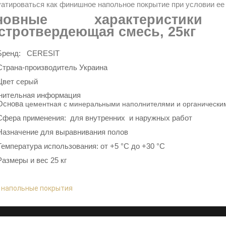
атироваться как финишное напольное покрытие при условии ее
новные характеристики
стротвердеющая смесь, 25кг
Бренд: CERESIT
Страна-производитель Украина
Цвет серый
нительная информация
Основа
цементная с
минеральными наполнителями и органическ
Сфера применения:
для внутренних и наружных работ
Назначение
для выравнивания полов
Температура использования:
от
+5 °C до +30 °C
Размеры и вес 25 кг
:
напольные покрытия