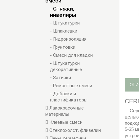
смеси
- Стяжки,
нивелиры
- Штукатурки
- Шпаклевки
- Гидроизоляция
- Грунтовки
- Смеси для кладки
- Штукатурки
декоративные
- Затирки
ОПИ
- Ремонтные смеси
- Добавки и
пластификаторы
CERE
Лакокрасочные
Серия
материалы
целью
Клеевые смеси
подход
5-35 м
Стеклохолст, флизелин
устрой
Пены, герметики