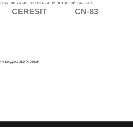
 окрашивания специальной бетонной краской.
CERESIT CN-83
ими модификаторами