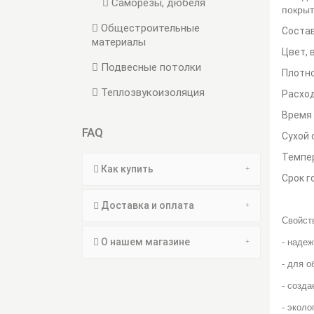
Саморезы, дюбеля
покрыт
Общестроительные
Соста
материалы
Цвет
Подвесные потолки
Плот
Теплозвукоизоляция
Расход
Время 
FAQ
Сухой
Темпер
Как купить
Срок 
Доставка и оплата
Свойст
О нашем магазине
- наде
- для о
- созд
- эколо