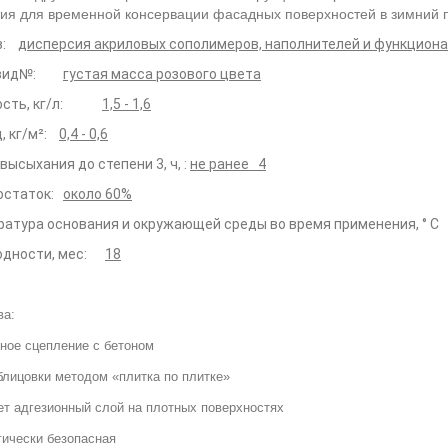
ия для временной консервации фасадных поверхностей в зимний 
в:
дисперсия акриловых сополимеров, наполнителей и функцион
, вид№:
густая масса розового цвета
ность, кг/л:
1,5 - 1,6
, кг/м²:
0,4 - 0,6
высыхания до степени 3, ч, :
не ранее 4
 остаток:
около 60%
атура основания и окружающей среды во время применения, ° 
годности, мес:
18
ва:
жное сцепление с бетоном
блицовки методом «плитка по плитке»
ает адгезионный слой на плотных поверхностях
гически безопасная