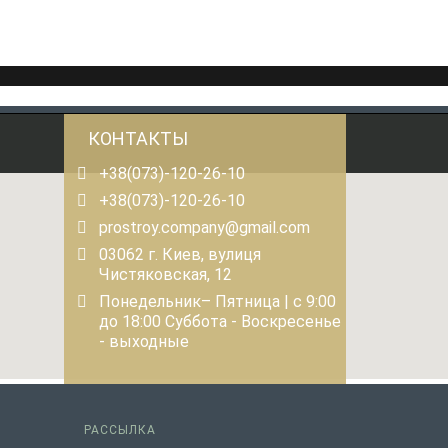
КОНТАКТЫ
+38(073)-120-26-10
+38(073)-120-26-10
prostroy.company@gmail.com
03062 г. Киев, вулиця
Чистяковская, 12
Понедельник– Пятница | с 9:00
до 18:00 Суббота - Воскресенье
- выходные
РАССЫЛКА