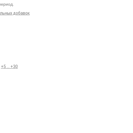
период.
альных добавок
С
+5 ... +30