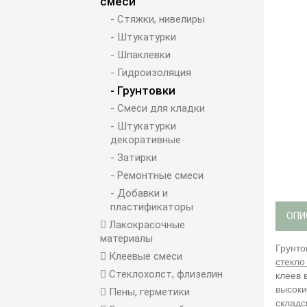
смеси
- Стяжки, нивелиры
- Штукатурки
- Шпаклевки
- Гидроизоляция
- Грунтовки
- Смеси для кладки
- Штукатурки
декоративные
- Затирки
- Ремонтные смеси
- Добавки и
пластификаторы
ОПИ
Лакокрасочные
материалы
Грунто
Клеевые смеси
стекло
Стеклохолст, флизелин
клеев 
высоки
Пены, герметики
складс