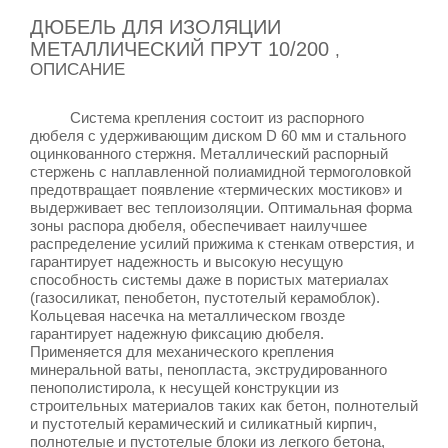
ДЮБЕЛЬ ДЛЯ ИЗОЛЯЦИИ
МЕТАЛЛИЧЕСКИЙ ПРУТ 10/200
,
ОПИСАНИЕ
Система крепления состоит из распорного
дюбеля с удерживающим диском D 60 мм и стального
оцинкованного стержня. Металлический распорный
стержень с наплавленной полиамидной термоголовкой
предотвращает появление «термических мостиков» и
выдерживает вес теплоизоляции. Оптимальная форма
зоны распора дюбеля, обеспечивает наилучшее
распределение усилий прижима к стенкам отверстия, и
гарантирует надежность и высокую несущую
способность системы даже в пористых материалах
(газосиликат, пенобетон, пустотелый керамоблок).
Кольцевая насечка на металлическом гвозде
гарантирует надежную фиксацию дюбеля.
Применяется для механического крепления
минеральной ваты, пенопласта, экструдированного
пенополистирола, к несущей конструкции из
строительных материалов таких как бетон, полнотелый
и пустотелый керамический и силикатный кирпич,
полнотелые и пустотелые блоки из легкого бетона,