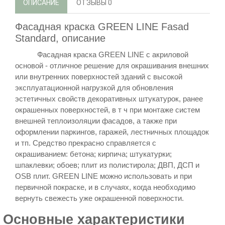
ОПИСАНИЕ
ОТЗЫВЫ
0
Фасадная
краска
GREEN LINE Fasad
Standard,
описание
Фасадная краска GREEN LINE с акриловой
основой - отличное решение для окрашивания внешних
или внутренних поверхностей
зданий с высокой
эксплуатационной нагрузкой для обновления
эстетичных свойств декоративных штукатурок, ранее
окрашенных поверхностей, в т ч при монтаже систем
внешней теплоизоляции фасадов, а также при
оформлении паркингов, гаражей, лестничных площадок
и тп
. Средство прекрасно справляется с
окрашиванием:
бетона; кирпича; штукатурки;
шпаклевки; обоев; плит из полистирола; ДВП, ДСП и
OSB плит.
GREEN LINE можно использовать и при
первичной покраске, и в случаях, когда необходимо
вернуть свежесть уже окрашенной поверхности.
О
сновные характеристики