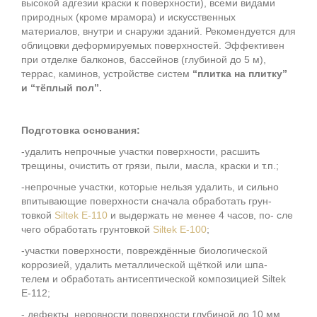
высокой адгезии краски к поверхности), всеми видами
природных (кроме мрамора) и искусственных
материалов, внутри и снаружи зданий. Рекомендуется для
облицовки деформируемых поверхностей. Эффективен
при отделке балконов, бассейнов (глубиной до 5 м),
террас, каминов, устройстве систем
“плитка на плитку”
и “тёплый пол”.
Подготовка основания:
-удалить непрочные участки поверхности, расшить
трещины, очистить от грязи, пыли, масла, краски и т.п.;
-непрочные участки, которые нельзя удалить, и сильно
впитывающие поверхности сначала обработать грун-
товкой
Siltek Е-110
и выдержать не менее 4 часов, по- сле
чего обработать грунтовкой
Siltek Е-100
;
-участки поверхности, повреждённые биологической
коррозией, удалить металлической щёткой или шпа-
телем и обработать антисептической композицией Siltek
Е-112;
- дефекты, неровности поверхности глубиной до 10 мм