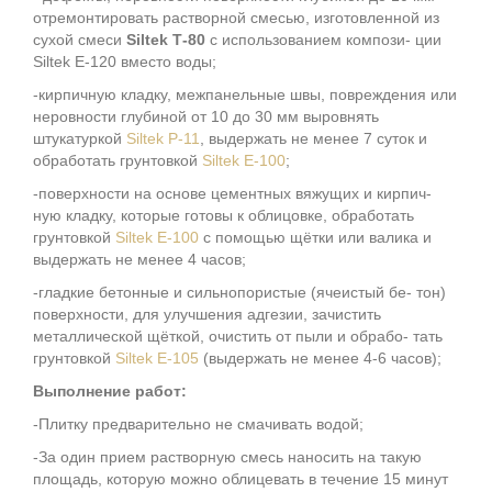
отремонтировать растворной смесью, изготовленной из
сухой смеси
Siltek Т-80
с использованием компози- ции
Siltek Е-120 вместо воды;
-кирпичную кладку, межпанельные швы, повреждения или
неровности глубиной от 10 до 30 мм выровнять
штукатуркой
Siltek Р-11
, выдержать не менее 7 суток и
обработать грунтовкой
Siltek Е-100
;
-поверхности на основе цементных вяжущих и кирпич-
ную кладку, которые готовы к облицовке, обработать
грунтовкой
Siltek Е-100
с помощью щётки или валика и
выдержать не менее 4 часов;
-гладкие бетонные и сильнопористые (ячеистый бе- тон)
поверхности, для улучшения адгезии, зачистить
металлической щёткой, очистить от пыли и обрабо- тать
грунтовкой
Siltek Е-105
(выдержать не менее 4-6 часов);
Выполнение работ:
-Плитку предварительно не смачивать водой;
-За один прием растворную смесь наносить на такую
площадь, которую можно облицевать в течение 15 минут