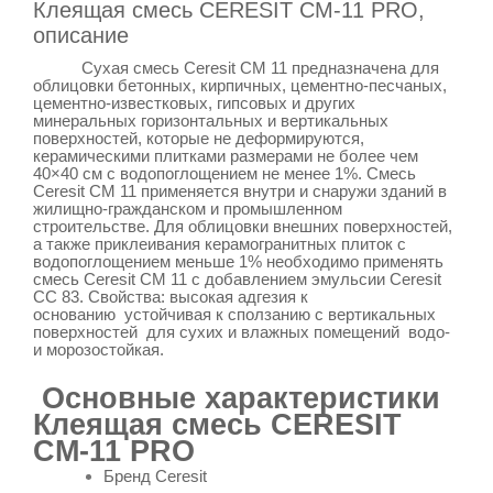
Клеящая смесь CERESIT CM-11 PRO,
описание
Сухая смесь Ceresit СМ 11 предназначена для
облицовки бетонных, кирпичных, цементно-песчаных,
цементно-известковых, гипсовых и других
минеральных горизонтальных и вертикальных
поверхностей, которые не деформируются,
керамическими плитками размерами не более чем
40×40 см с водопоглощением не менее 1%. Смесь
Ceresit СМ 11 применяется внутри и снаружи зданий в
жилищно-гражданском и промышленном
строительстве. Для облицовки внешних поверхностей,
а также приклеивания керамогранитных плиток с
водопоглощением меньше 1% необходимо применять
смесь Ceresit CM 11 с добавлением эмульсии Ceresit
CC 83. Свойства: высокая адгезия к
основанию
устойчивая к сползанию c вертикальных
поверхностей
для сухих и влажных помещений
водо-
и морозостойкая
.
Основные характеристики
Клеящая смесь CERESIT
CM-11 PRO
Бренд
Ceresit