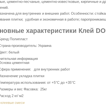
ые, цементно-песчаные, цементно-известковые, кирпичные и др
ений.
азначена для внутренних и внешних работ.
Особенности:
стойка
вания плитки; удобная и экономичная в работе; паропроникающ
новные характеристики Клей DO
Бренд
Полипласт
Страна-производитель: Украина
Цвет: белый
нительная информация
Основа
цементная
Сфера применения: для внутренних работ
Назначение укладка плитки
Температура использования: от +5°С до +35°С
Размеры и вес Фасовка: 25кг
Расход
2 кг/ м2
:
клеевые смеси