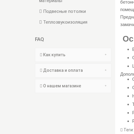
материалы
бетонн
помещ
Подвесные потолки
Предн
Теплозвукоизоляция
замачи
Ос
FAQ
Как купить
Доставка и оплата
Допол
О нашем магазине
Теги