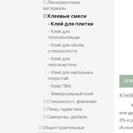
Лакокрасочные
материалы
Клеевые смеси
- Клей для плитки
- Клей для
теплоизоляции
- Клей для обоев,
стеклохолста
- Клей для
гипсокартона
- Клей для напольных
покрытий
ОПИ
- Клей ПВА
- Универсальный клей
Клей
Стеклохолст, флизелин
Пены, герметики
или д
Саморезы, дюбеля
3% и 
Общестроительные
Исполь