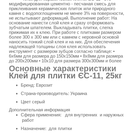
модифицированная цементно - песчаная смесь для
приклеивания керамических плиток или природного
камня с водопоглощением не менее 3% на поверхности,
не испытывают деформаций. Выполнение работ: На
основание нанести слой клея и сразу отформовать
зубчатым шпателем. Выкладывать плитки, слегка
прижимая их к клею. При работе с плитками размером
более 300 х 300 мм или с камнем с неровной основой
наносить тонкий слой клея и на них. Для обеспечения
надлежащей толщины слоя клея использовать
инструмент с размером зубцов согласно таблице: •
6x6мм для размера до 150х150мм • 8х8мм для размера
до 200х200мм • 10х10 для размера 300х300мм и более
Основные характеристики
Клей для плитки ЄС-11, 25кг
Бренд:
Еврозит
Страна-производитель: Украина
Цвет серый
Дополнительная информация
Сфера применения: для внутренних и наружных
работ
Назначение:
для
плитки