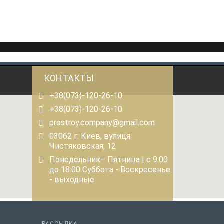
КОНТАКТЫ
+38(073)-120-26-10
+38(073)-120-26-10
prostroy.company@gmail.com
03062 г. Киев, вулиця
Чистяковская, 12
Понедельник– Пятница | с 9:00
до 18:00 Суббота - Воскресенье
- выходные