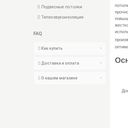
потолк
Подвесные потолки
прочно
Теплозвукоизоляция
повыш
жестко
исполь
FAQ
произ
оптима
Как купить
Ос
Доставка и оплата
О нашем магазине
До