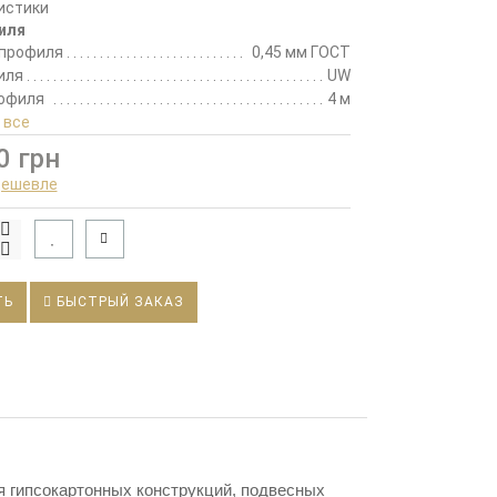
истики
иля
профиля
0,45 мм ГОСТ
иля
UW
офиля
4 м
 все
0 грн
дешевле
ТЬ
БЫСТРЫЙ ЗАКАЗ
я гипсокартонных конструкций, подвесных