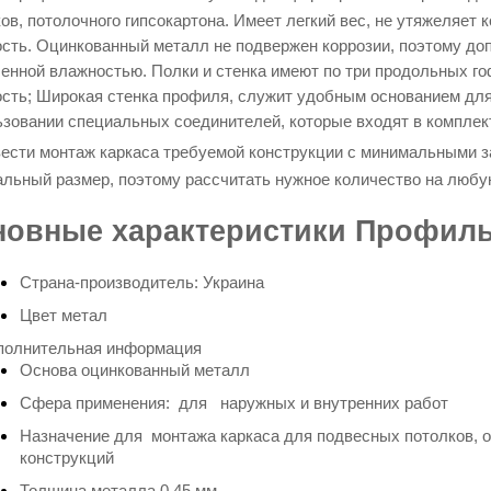
ов, потолочного гипсокартона. Имеет легкий вес, не утяжеляет
сть. Оцинкованный металл не подвержен коррозии, поэтому до
енной влажностью.
Полки и стенка имеют по три продольных г
сть; Широкая стенка профиля, служит удобным основанием для
зовании специальных соединителей, которые входят в комплек
вести монтаж каркаса требуемой конструкции с минимальными 
льный размер, поэтому рассчитать нужное количество на любу
новные характеристики Профиль
Страна-производитель: Украина
Цвет метал
полнительная информация
Основа
оцинкованный металл
Сфера применения: для наружных и внутренних работ
Назначение д
ля
монтажа каркаса для подвесных потолков, о
конструкций
Толщина металла 0,45 мм