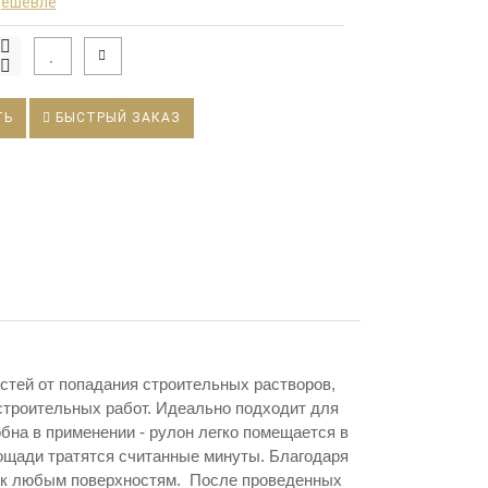
дешевле
ТЬ
БЫСТРЫЙ ЗАКАЗ
стей от попадания строительных растворов,
 строительных работ. Идеально подходит для
добна в применении - рулон легко помещается в
ощади тратятся считанные минуты. Благодаря
я к любым поверхностям. После проведенных