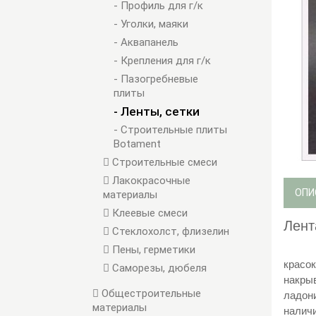
- Профиль для г/к
- Уголки, маяки
- Аквапанель
- Крепления для г/к
- Пазогребневые
плиты
- Ленты, сетки
- Строительные плиты
Botament
Строительные смеси
Лакокрасочные
ОПИ
материалы
Клеевые смеси
Лент
Стеклохолст, флизелин
Пены, герметики
красок
Саморезы, дюбеля
накрыв
Общестроительные
ладон
материалы
налич