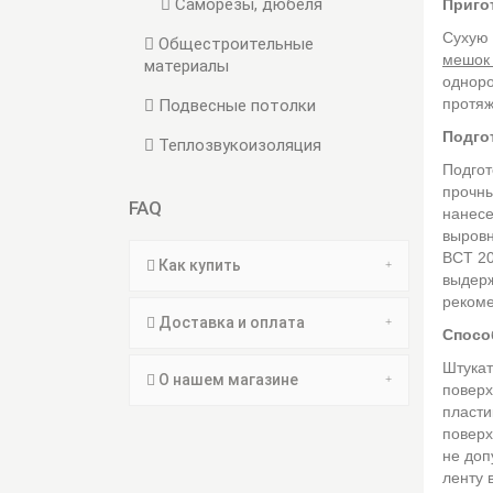
Саморезы, дюбеля
Приго
Сухую 
Общестроительные
мешок 
материалы
одноро
протяж
Подвесные потолки
Подго
Теплозвукоизоляция
Подгот
прочны
FAQ
нанесе
выров
ВСТ 20
Как купить
выдерж
реком
Доставка и оплата
Спосо
Штукат
О нашем магазине
поверх
пласти
поверх
не доп
ленту 