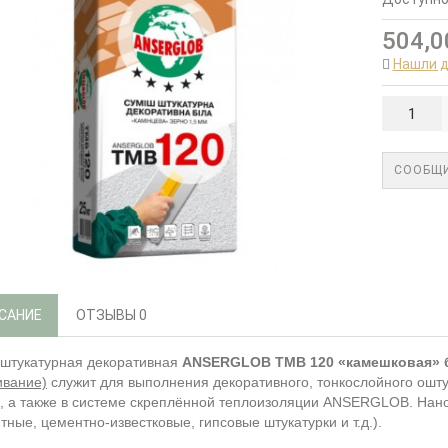
504,0
Нашли 
СООБЩИ
САНИЕ
ОТЗЫВЫ
0
штукатурная декоративная
ANSERGLOB ТМВ 120 «камешковая» 
ивание)
служит для выполнения декоративного, тонкослойного оштук
, а также в системе скреплённой теплоизоляции ANSERGLOB. На
тные, цементно-известковые, гипсовые штукатурки и т.д.).