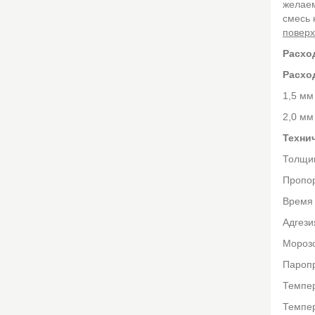
желаем
смесь 
поверх
Расхо
Расхо
1,5 мм
2,0 мм
Техни
Толщин
Пропо
Время 
Адгез
Мороз
Паро
Темпе
Темпе