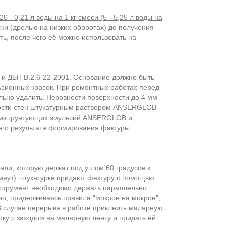
20 - 0,21 л воды на 1 кг смеси (5 - 5,25 л воды на
 (дрелью на низких оборотах) до получения
ь, после чего её можно использовать на
 и ДБН В.2.6-22-2001. Основание должно быть
ьсионных красок. При ремонтных работах перед
ьно удалить. Неровности поверхности до 4 мм
ости стен штукатурным раствором ANSERGLOB
й из грунтующих эмульсий ANSERGLOB и
его результата формирования фактуры
ли, которую держат под углом 60 градусов к
инут)
штукатурке придают фактуру с помощью
нструмент необходимо держать параллельно
но,
придерживаясь правила “мокрое на мокрое”
,
В случае перерыва в работе приклеить малярную
рку с заходом на малярную ленту и придать ей