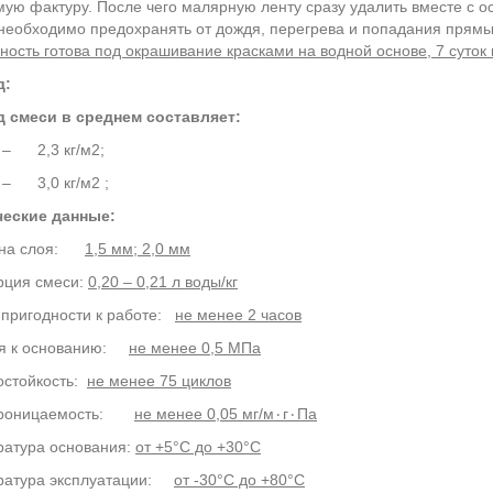
ую фактуру. После чего малярную ленту сразу удалить вместе с 
необходимо предохранять от дождя, перегрева и попадания прям
ность готова под окрашивание красками на водной основе, 7 суток
д:
д смеси в среднем составляет:
 – 2,3 кг/м2;
 – 3,0 кг/м2 ;
ческие данные:
а слоя:
1,5 мм; 2,0 мм
рция смеси:
0,20 – 0,21 л воды/кг
пригодности к работе:
не менее 2 часов
ия к основанию:
не менее 0,5 МПа
остойкость:
не менее 75 циклов
проницаемость:
не менее 0,05 мг/м
٠
г
٠
Па
ратура основания:
от +5°С до +30°С
ратура эксплуатации:
от -30°С до +80°С