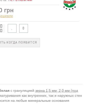
0 грн
дешевле
ТЬ КОГДА ПОЯВИТСЯ
белая
с грануляцией
зерна 1,5 мм; 2,0 мм (под
атуривания как внутренних, так и наружных стен
носится на любые минеральные основания