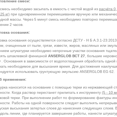
товление смеси:
смесь необходимо засыпать в емкость с чистой водой из
расчёта 0,
25 кг)
при одновременном перемешивании вручную или механически
дной массы. Через 5 минут смесь необходимо повторно перемешат
ении 2 часов.
товка осования:
овка основания осуществляется согласно ДСТУ - Н Б А.3.1-23:2013
м, очищенным от пыли, грязи, извести, жиров, масляных или эмул
нием штукатурки необходимо непрочные участки основания тщател
нять шпаклевкой финишной
ANSERGLOB ВСТ 27
, большие неровн
 . Основания в зависимости от водопоглащения обработать одно
ать необходимое для высыхания время. Для достижения наилучш
ендуется использовать грунтующую эмульсию ANSERGLOB EG 62.
б применения:
урка наносится на основание с помощью терки из нержавеющей ста
ности. Когда раствор перестанет прилипать к инструменту
(5 - 10 м
ковой терки. При выполнении работ по формированию фактуры и
ности. Работы на одной поверхности следует выполнять непрерыв
уская высыхания затертых слоев до нанесения следующих слоев. 
вдоль линии, где планируется завершение работы, нанести штукату